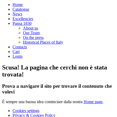
Home
Catalogue
News
Excellencies
Pansa 1830
About us
Our Team
On the press
Historical Places of Italy
Contacts
Cart
Login
Scusa! La pagina che cerchi non è stata
trovata!
Prova a navigare il sito per trovare il contenuto che
volevi
È sempre una buona idea cominciare dalla nostra
Home page
.
Cookies settings
Privacy & Cookies Policy